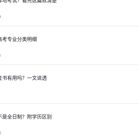
异地考试？看完这篇就清楚
9
高考专业分类明细
3
证书有用吗？一文说透
1
不是全日制？附学历区别
2