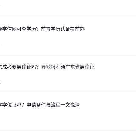
7
要学信网可查学历？前置学历认证提前办
0
东成考要居住证吗？异地报考须广东省居住证
4
拿学位证吗？申请条件与流程一文说清